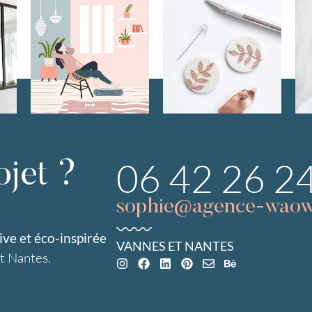
06 42 26 2
ojet ?
sophie@agence-wao
e et éco-inspirée
VANNES ET NANTES
et Nantes.